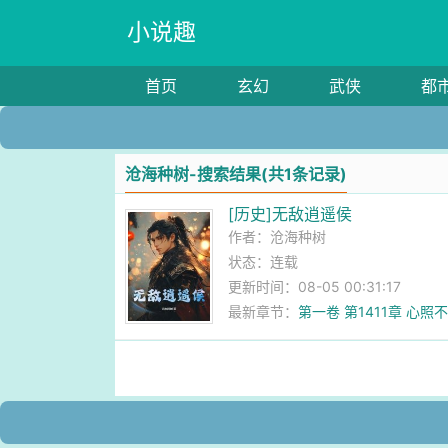
小说趣
首页
玄幻
武侠
都
沧海种树-搜索结果(共1条记录)
[历史]无敌逍遥侯
作者：
沧海种树
状态：连载
更新时间：08-05 00:31:17
最新章节：
第一卷 第1411章 心照