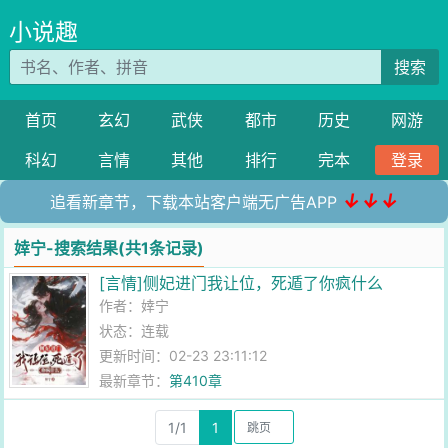
小说趣
搜索
首页
玄幻
武侠
都市
历史
网游
科幻
言情
其他
排行
完本
登录
↓↓↓
追看新章节，下载本站客户端无广告APP
婞宁-搜索结果(共1条记录)
[言情]侧妃进门我让位，死遁了你疯什么
作者：
婞宁
状态：连载
更新时间：02-23 23:11:12
最新章节：
第410章
1/1
1