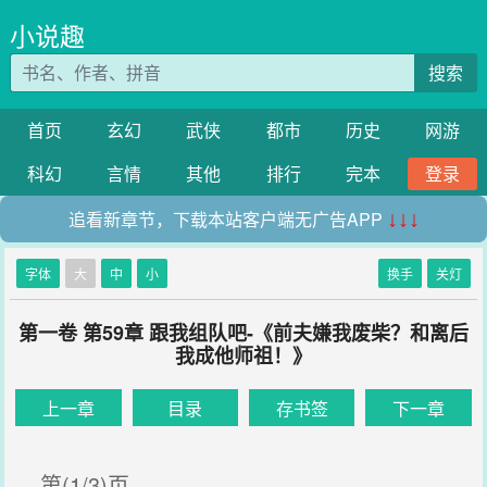
小说趣
搜索
首页
玄幻
武侠
都市
历史
网游
科幻
言情
其他
排行
完本
登录
追看新章节，下载本站客户端无广告APP
↓↓↓
字体
大
中
小
换手
关灯
第一卷 第59章 跟我组队吧-《前夫嫌我废柴？和离后
我成他师祖！》
上一章
目录
存书签
下一章
第(1/3)页