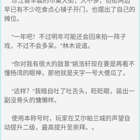
珍江县早晨的市集大街，人不多，但街两边
早已有不少吃食点心铺子开门，也摆出了自己的
摊位。
“一年吧！不过明年可能还会回来拍一阵子
戏，不过不会多呆。”林木说道。
“你对我有很大的敌意”姚浩轩现在要是再看不
懂杨湾的眼神，那他就是天字一号大傻瓜了。
“这样？”我暗自吐了吐舌头，眨眨眼，装出一
副没骨头的慵懒样。
使用本称号时，玩家在艾尔帕兰城的声望自
动提升二级，最高提升至崇拜。。