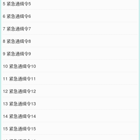
5 紧急通缉令5
那我搬出去住吧，顺便跟孟家退婚。”不等许家爸妈说话，还没搞清许
天职业的许家爷爷奶奶拍桌了，休想！刚供出来的大学生还没在大院
6 紧急通缉令6
里显摆呢，怎么能让她跑了。许爸：“显摆啥？以前一直显摆天天是学
医的，结果成了法医，不戳咱家脊梁骨算好的了。”大院里果真如许爸
7 紧急通缉令7
所言，各种嘲讽。随着许天一路升职加薪，享受各种福利待遇，嘲讽
的声音变成了羡慕嫉妒恨。等许天被评为全国优秀青年时，许爸拿着
8 紧急通缉令8
红本本在大院转了一圈又一圈：“法医怎么了？很好很伟大！”
您要是觉得《
刑侦卷王九零升职记
》还不错的话请不要忘记向您QQ群
9 紧急通缉令9
和微博微信里的朋友推荐哦！
10 紧急通缉令10
11 紧急通缉令11
12 紧急通缉令12
13 紧急通缉令13
14 紧急通缉令14
15 紧急通缉令15