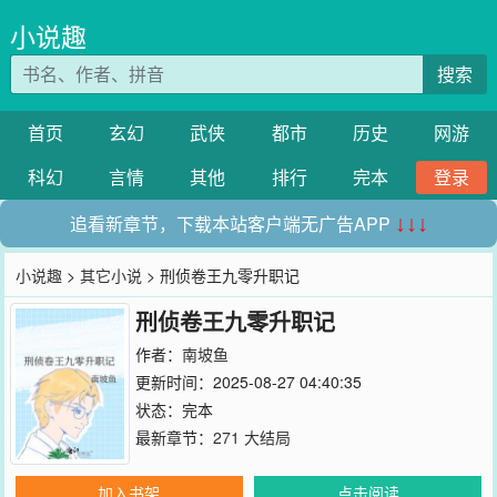
小说趣
搜索
首页
玄幻
武侠
都市
历史
网游
科幻
言情
其他
排行
完本
登录
追看新章节，下载本站客户端无广告APP
↓↓↓
小说趣
>
其它小说
> 刑侦卷王九零升职记
刑侦卷王九零升职记
作者：
南坡鱼
更新时间：2025-08-27 04:40:35
状态：完本
最新章节：
271 大结局
加入书架
点击阅读