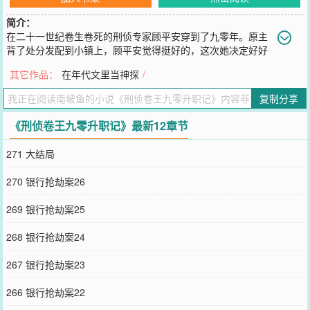
简介：
在二十一世纪卷生卷死的刑侦专家顾平安穿到了九零年。原主
背了处分发配到小镇上，顾平安觉得挺好的，这次她决定好好
当个养生人。可这个年代因为侦查技术落后是犯罪分子最猖獗的时
其它作品：
在年代文里当神探
/
段，她这嫉恶如仇的刑侦魂哪里忍得了。全市的警力都在追捕残杀一
家五口的杀人犯！顾平安指着哭晕过去的幸存者说：“人是你杀的！”
复制分享
所有人都震惊了，幸存者是一家之主，怎么可能杀害自己的父母儿
女？可事实证明顾平安是对的。哪怕刑侦技术倒退一世纪，也挡不住
《刑侦卷王九零升职记》最新12章节
顾平安的火眼金睛。被救的受害者抱着她不撒手，非要以身相许。被
洗清冤屈的嫌疑人给她送了锦旗还不够，居然跑到市局门口拉横幅感
271 大结局
谢。被抓的杀人犯被她寥寥几句气吐了血。同事们都想不通，最懒最
馋最懂享受，到点要吃饭，从来不熬夜，时不时还掏出个苹果，拿出
270 银行抢劫案26
瓶牛奶的顾平安怎么就这么厉害！“看见了吗？那就是市局之耻顾平
安，犯过错背着处分，发配‘边疆’了！”没几天，她空降市局刑侦队。
269 银行抢劫案25
“听说缺人才借调她过来，过几天肯定打回原形。”几天后，顾平安顺
利通过统考正式入队。“背着处分呢，也就到这儿了。”没多久，顾平
268 银行抢劫案24
安升了队长。等她升职大队长时，大家早忘了之前的风凉话。“顾队，
拜托拜托，快帮我看看这个案子！”“顾队，帮个忙，实在没头绪了！”
267 银行抢劫案23
“顾队，来来来，我今年的假和福利全送你，帮我审个人！”顾平安被
众人簇拥着，悠哉啃着苹果，突然觉得她怎么又卷起来了，不过这样
266 银行抢劫案22
好像也还不错。--------------------------预收文《惊，侯府大小姐要去当