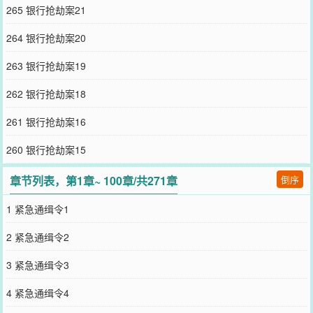
仵作》求收藏文案如下：刚毕业要进入法医界一展拳脚的顾凝竹穿到
265 银行抢劫案21
了古代。好消息：穿成了锦衣玉食的侯府大小姐。坏消息：要绣花！
要嫁人！要嫁的人已经有两个通房！顾凝竹不喜欢当主母，更不想浪
264 银行抢劫案20
费她的专业知识。吃饭时，老爹的小妾哭哭啼啼跑来告状，说被老娘
的丫鬟打了。顾凝竹筷子一放：“你脸上的抓痕不对，脖子上的伤是吻
263 银行抢劫案19
痕故意揉捏而成！便宜爹，你头上有点绿哦。”进趟宫被皇上看中，顾
凝竹看着那双色眯眯的眼睛：“你戴了面具，是个冒牌皇上吧！”等真
262 银行抢劫案18
皇上被解救出来，一脸感激地看着顾凝竹：“你想要什么？朕都能给
你！”满朝文武都以为顾凝竹会进宫，却听她说：“我要当仵作！”惊！
261 银行抢劫案16
侯府大小姐非要当仵作？一年后，外邦朝贺，有王室子弟当街打人后
想耍赖。旁边商铺老板怒道：“敢来我大豫打人，知不知道我们皇后是
260 银行抢劫案15
仵作，还培养了很多金牌仵作，随便来一个就能让你无处遁形。”外邦
王室：“皇后能当仵作？大豫这思想也太进步了吧！”老板鄙夷道：“蛮
章节列表，第1章~ 100章/共271章
倒序
夷就是蛮夷，这都不懂，是仵作当了皇后！”
————————————————————预收文《穿到八零当法
1 紧急通缉令1
医》求收藏简介：法医学大学生许天因车祸穿到了八零年代，原主从
临床医学调剂到了法医专业，一直没跟家里说。这年代学法医的女孩
2 紧急通缉令2
几乎为零，家里一直以为她是要当医生的。作为家里老大，全家的希
望，她一说分配到局里当法医，家里瞬间鸡飞狗跳。许爸：“学半天去
3 紧急通缉令3
给死人当医生？”许妈：“给你订婚的时候说是医生，怎么成了法医？
这跟人家孟家怎么交代？”许家弟弟妹妹：“法医是干嘛的？会不会像
4 紧急通缉令4
隔壁小凤姐的单位一样发点心？”许天看着这些不熟悉的家人，认真
道：“法医是为死者言，为生者权，很重要很伟大。既然你们不理解，