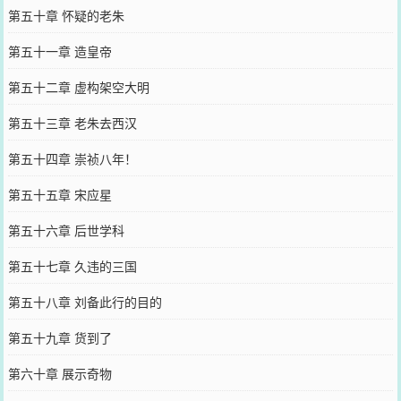
第五十章 怀疑的老朱
第五十一章 造皇帝
第五十二章 虚构架空大明
第五十三章 老朱去西汉
第五十四章 崇祯八年！
第五十五章 宋应星
第五十六章 后世学科
第五十七章 久违的三国
第五十八章 刘备此行的目的
第五十九章 货到了
第六十章 展示奇物