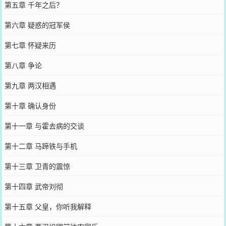
第五章 千年之后？
第六章 疑惑的冠军侯
第七章 怀疑来历
第八章 争论
第九章 两汉相遇
第十章 确认身份
第十一章 与霍去病的交谈
第十二章 马蹄铁与手机
第十三章 卫青的震惊
第十四章 武帝刘彻
第十五章 父皇，你听我解释