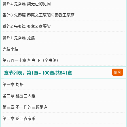
番外4 先秦篇 魏无忌的见闻
番外3 先秦篇 秦惠文王嬴驷与秦武王嬴荡
番外2 先秦篇 秦孝公嬴渠梁
番外1 先秦篇 范蠡
完结小结
第八百一十章 坦白·下（全书终）
章节列表，第1章~ 100章/共841章
倒序
第一章 刘据
第二章 桃园三人组
第三章 不一样的三顾茅庐
第四章 返回农家乐