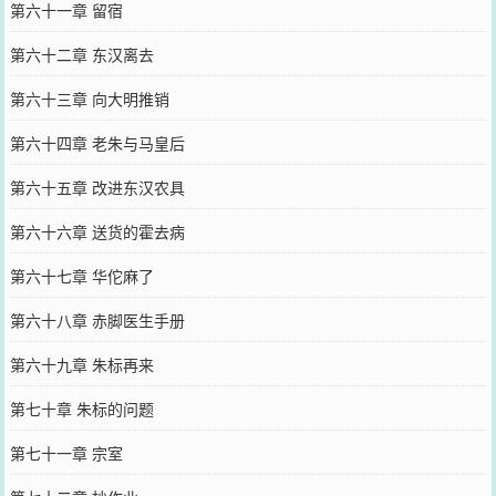
第六十一章 留宿
第六十二章 东汉离去
第六十三章 向大明推销
第六十四章 老朱与马皇后
第六十五章 改进东汉农具
第六十六章 送货的霍去病
第六十七章 华佗麻了
第六十八章 赤脚医生手册
第六十九章 朱标再来
第七十章 朱标的问题
第七十一章 宗室