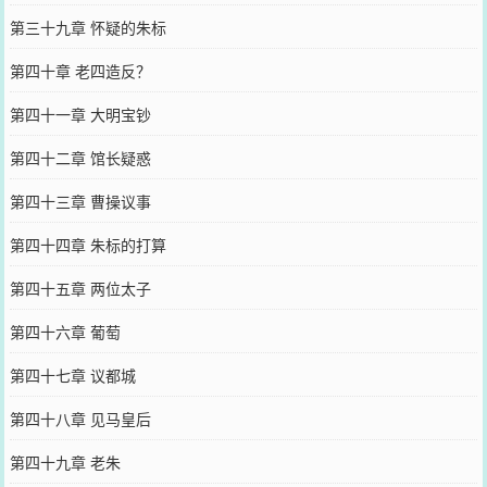
第三十九章 怀疑的朱标
第四十章 老四造反？
第四十一章 大明宝钞
第四十二章 馆长疑惑
第四十三章 曹操议事
第四十四章 朱标的打算
第四十五章 两位太子
第四十六章 葡萄
第四十七章 议都城
第四十八章 见马皇后
第四十九章 老朱