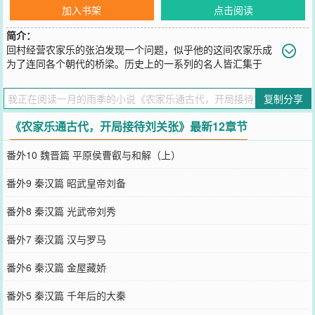
加入书架
点击阅读
简介：
回村经营农家乐的张泊发现一个问题，似乎他的这间农家乐成
为了连同各个朝代的桥梁。历史上的一系列的名人皆汇集于
此。甚至，他们之间还能够互相串门！刘备：“中山靖王刘胜十七代世
孙刘备见过武帝陛下，望陛下救大汉于水火。”岳飞：“天无二日,我心
复制分享
中只有哲宗官家一个太阳。”朱棣：“爹，你没死啊。”……曹操：“我打
刘备，汉武帝吗？真的假的？”金国：“我打岳飞，霍去病吗？真的假
《农家乐通古代，开局接待刘关张》最新12章节
的？”带清：“我打明太祖，明成祖吗？真的假的？”……
您要是觉得《
农家乐通古代，开局接待刘关张
》还不错的话请不要忘
番外10 魏晋篇 平原侯曹叡与和解（上）
记向您QQ群和微博微信里的朋友推荐哦！
番外9 秦汉篇 昭武皇帝刘备
番外8 秦汉篇 光武帝刘秀
番外7 秦汉篇 汉与罗马
番外6 秦汉篇 金屋藏娇
番外5 秦汉篇 千年后的大秦