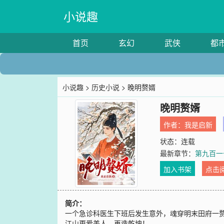
小说趣
首页
玄幻
武侠
都
小说趣
>
历史小说
> 晚明赘婿
晚明赘婿
作者：
我是启新
状态：连载
最新章节：
第九百一
加入书架
点击
简介：
一个急诊科医生下班后发生意外，魂穿明末田府一
江山更爱美人，再造乾坤！