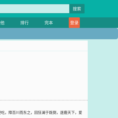
搜索
其他
排行
完本
登录
硬吃，障百川而东之，回狂澜于既倒，逐鹿天下，爱