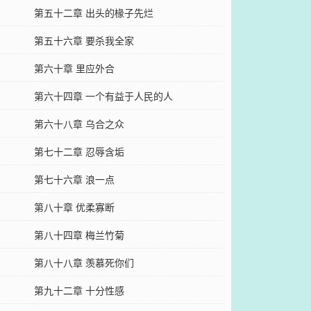
第五十二章 出头的椽子先烂
第五十六章 要杀我全家
第六十章 里应外合
第六十四章 一个有益于人民的人
第六十八章 乌合之众
第七十二章 忍辱含垢
第七十六章 浪一点
第八十章 优柔寡断
第八十四章 梅兰竹菊
第八十八章 羡慕死你们
第九十二章 十分性感