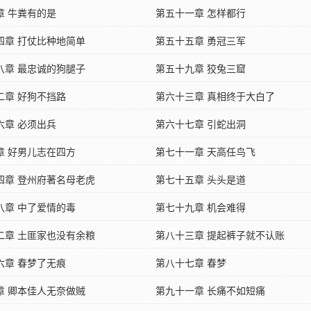
章 牛粪有的是
第五十一章 怎样都行
四章 打仗比种地简单
第五十五章 勇冠三军
八章 最忠诚的狗腿子
第五十九章 狡兔三窟
二章 好狗不挡路
第六十三章 真相终于大白了
六章 必须出兵
第六十七章 引蛇出洞
章 好男儿志在四方
第七十一章 天高任鸟飞
四章 登州府著名母老虎
第七十五章 头头是道
八章 中了爱情的毒
第七十九章 机会难得
二章 土匪家也没有余粮
第八十三章 提起裤子就不认账
六章 春梦了无痕
第八十七章 春梦
章 卿本佳人无奈做贼
第九十一章 长痛不如短痛